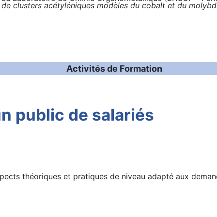
 de clusters acétyléniques modèles du cobalt et du molybd
Activités de Formation
n public de salariés
pects théoriques et pratiques de niveau adapté aux demande