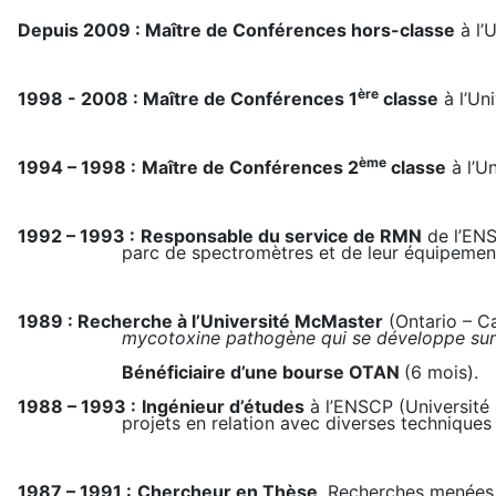
Depuis 2009 :
Maître de Conférences hors-classe
à l’U
ère
1998 - 2008 :
Maître de Conférences 1
classe
à l’Uni
ème
1994 – 1998 :
Maître de Conférences 2
classe
à l’U
1992 – 1993 :
Responsable du service de RMN
de l’ENS
parc de spectromètres et de leur équipemen
1989 : Recherche à l’Université McMaster
(Ontario – C
mycotoxine pathogène qui se développe sur l
Bénéficiaire d’une bourse OTAN
(6 mois)
.
1988 – 1993 :
Ingénieur d’études
à l’ENSCP (Université 
projets en relation avec diverses techniques
1987 – 1991 :
Chercheur en Thèse
. Recherches menées 